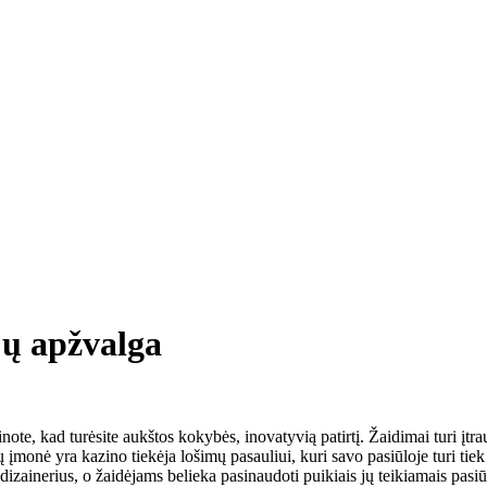
jų apžvalga
note, kad turėsite aukštos kokybės, inovatyvią patirtį. Žaidimai turi įtr
ų įmonė yra kazino tiekėja lošimų pasauliui, kuri savo pasiūloje turi t
ir dizainerius, o žaidėjams belieka pasinaudoti puikiais jų teikiamais p