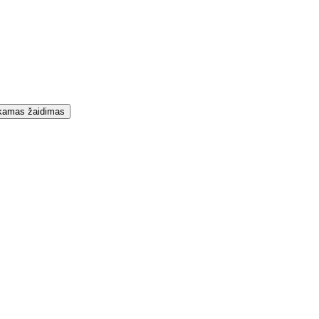
kamas žaidimas