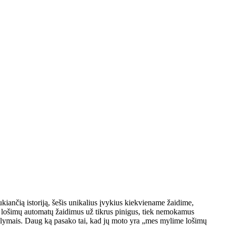
aukiančią istoriją, šešis unikalius įvykius kiekviename žaidime,
iek lošimų automatų žaidimus už tikrus pinigus, tiek nemokamus
asiūlymais. Daug ką pasako tai, kad jų moto yra „mes mylime lošimų