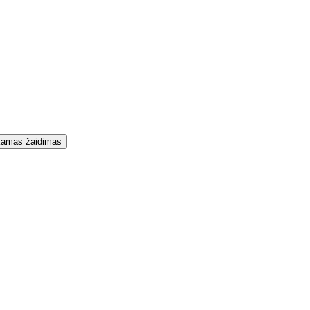
kamas žaidimas