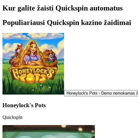
Kur galite žaisti Quickspin automatus
Populiariausi Quickspin kazino žaidimai
Honeylock's Pots - Demo nemokamas ž
Honeylock's Pots
Quickspin