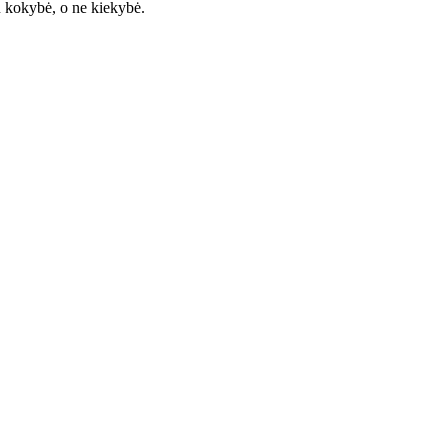
au kokybė, o ne kiekybė.