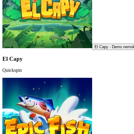
El Capy - Demo nemo
El Capy
Quickspin