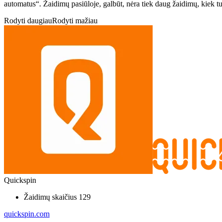
automatus“. Žaidimų pasiūloje, galbūt, nėra tiek daug žaidimų, kiek tur
Rodyti daugiau
Rodyti mažiau
Quickspin
Žaidimų skaičius
129
quickspin.com