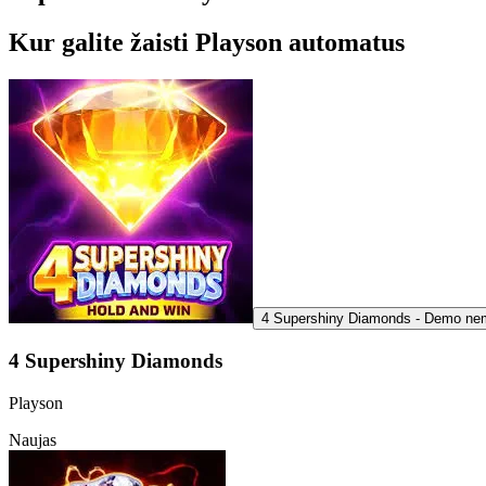
Kur galite žaisti Playson automatus
4 Supershiny Diamonds - Demo n
4 Supershiny Diamonds
Playson
Naujas