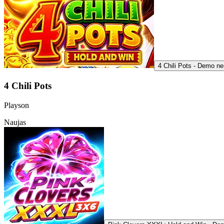
4 Chili Pots - Demo 
4 Chili Pots
Playson
Naujas