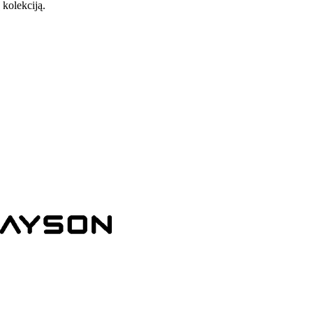
 kolekciją.