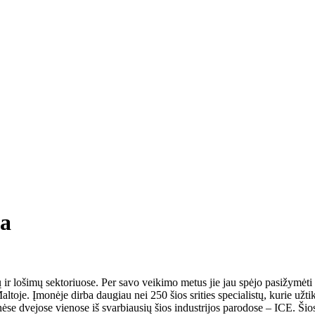
ga
 ir lošimų sektoriuose. Per savo veikimo metus jie jau spėjo pasižymėti 
toje. Įmonėje dirba daugiau nei 250 šios srities specialistų, kurie užtikr
e dvejose vienose iš svarbiausių šios industrijos parodose – ICE. Šiose