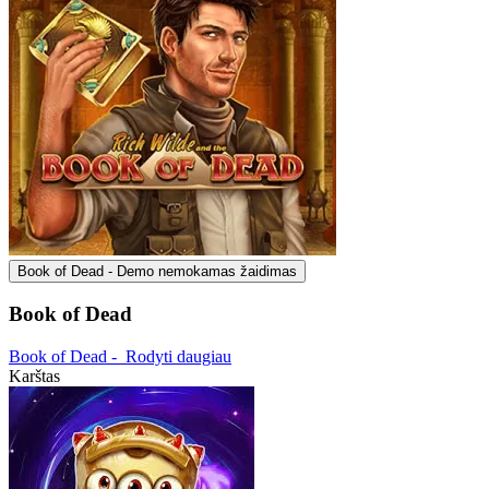
Book of Dead - Demo nemokamas žaidimas
Book of Dead
Book of Dead -
Rodyti daugiau
Karštas