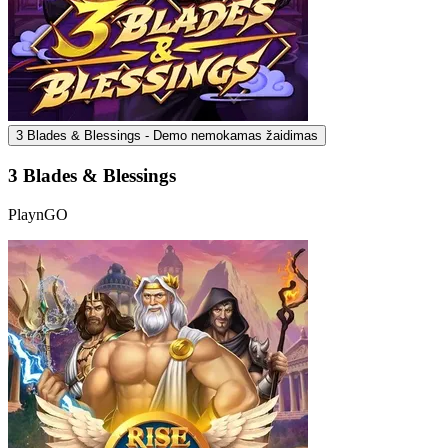
3 Blades & Blessings - Demo nemokamas žaidimas
3 Blades & Blessings
PlaynGO