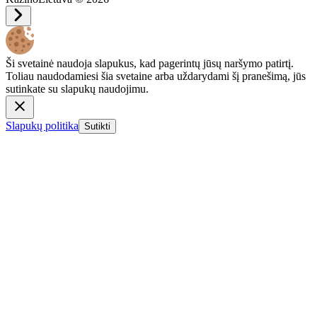
Ši svetainė naudoja slapukus, kad pagerintų jūsų naršymo patirtį.
Toliau naudodamiesi šia svetaine arba uždarydami šį pranešimą, jūs
sutinkate su slapukų naudojimu.
Slapukų politika
Sutikti