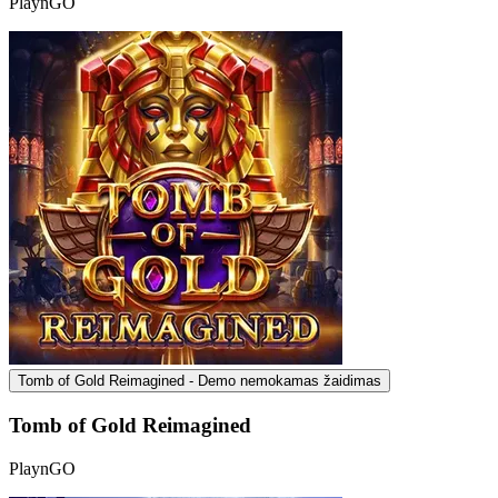
PlaynGO
Tomb of Gold Reimagined - Demo nemokamas žaidimas
Tomb of Gold Reimagined
PlaynGO