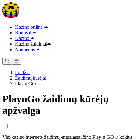
Kazino online
Bonusai
Kazino
Kazino žaidimai
Naujienos
Pradžia
Žaidimų kūrėjai
Play'n GO
PlaynGo žaidimų kūrėjų
apžvalga
Visi kazino internete žaidimų entuziastai žino Play‘n GO ir kokius