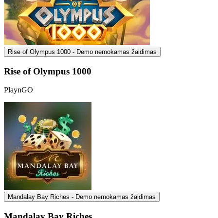
Rise of Olympus 1000 - Demo nemokamas žaidimas
Rise of Olympus 1000
PlaynGO
Mandalay Bay Riches - Demo nemokamas žaidimas
Mandalay Bay Riches