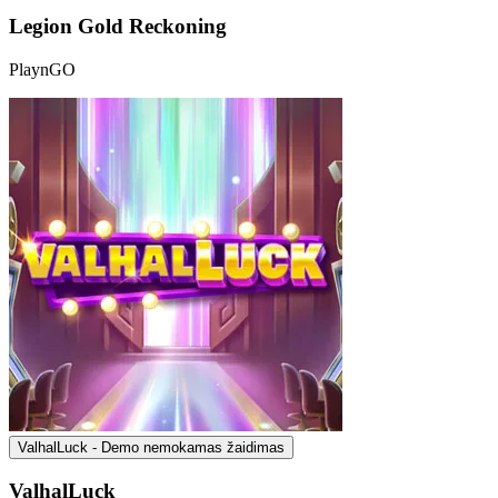
Legion Gold Reckoning
PlaynGO
ValhalLuck - Demo nemokamas žaidimas
ValhalLuck