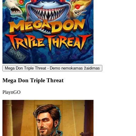
Mega Don Triple Threat - Demo nemokamas žaidimas
Mega Don Triple Threat
PlaynGO