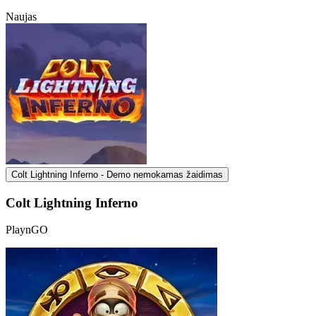
Naujas
Colt Lightning Inferno - Demo nemokamas žaidimas
Colt Lightning Inferno
PlaynGO