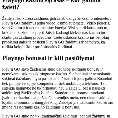
žaisti?
Žaidėjai šio kūrėjo žaidimus gali žaisti daugybė kazino internete. Į
Play‘n GO žaidimus įeina video lošimo automatai, video pokeris,
stalo žaidimai ir net momentinė loterija. Viskas priklauso nuo to,
kokiame kazino nuspręsti žaisti, kadangi kiekvienas kazino turi
skirtingas žaidimų procedūras. Lietuviškuose kazino jūs be jokių
problemų galėsite pasiekti Play‘n GO žaidimus ir pamatyti, ką
reiškia kokybiški ir profesionalūs žaidimai.
Playngo bonusai ir kiti pasiūlymai
Play‘n GO savo žaidėjams siūlo daugybė skirtingų bonusų ir
nemokamų sukimų skirtinguose kazino. Šie bonusai ir nemokami
sukimai dažniausiai yra pasiekiami iš karto ir juos galima išnaudoti
tiek pilnoje versijoje kompiuteriu, tiek mobiliuoju telefonu. Tai
suteikia galimybę ne tik pritraukti naujų žaidėjų, bet ir pasiekti
aukštą lygį žaidžiančių žaidėjų. Standartiniai bonusai randami
įvairiuose kazino naujo žaidėjo premijos metu, nemokami sukimai,
lojalumo bonusai ir daugybė kitų. Žaidėjai yra užtikrinti, kad su šia
įmone ras norimus kazino žaidimus ir bonusus.
Play‘n GO siūlo ne tik įtraukiančius žaidimus, bet turi žaidimų su