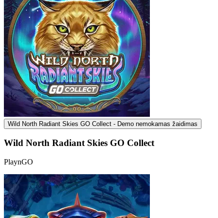
Wild North Radiant Skies GO Collect - Demo nemokamas žaidimas
Wild North Radiant Skies GO Collect
PlaynGO