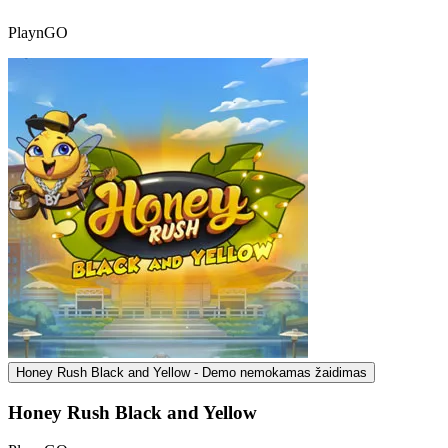
PlaynGO
Honey Rush Black and Yellow - Demo nemokamas žaidimas
Honey Rush Black and Yellow