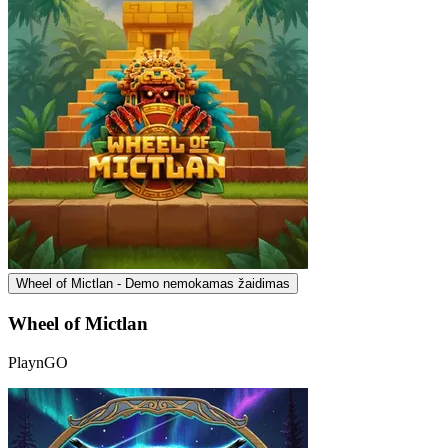
Wheel of Mictlan - Demo nemokamas žaidimas
Wheel of Mictlan
PlaynGO