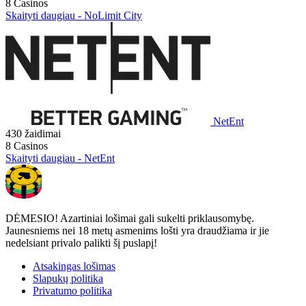
8
Casinos
Skaityti daugiau
- NoLimit City
NetEnt
430
žaidimai
8
Casinos
Skaityti daugiau
- NetEnt
DĖMESIO! Azartiniai lošimai gali sukelti priklausomybę.
Jaunesniems nei 18 metų asmenims lošti yra draudžiama ir jie
nedelsiant privalo palikti šį puslapį!
Atsakingas lošimas
Slapukų politika
Privatumo politika