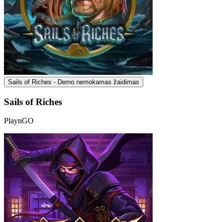
Sails of Riches - Demo nemokamas žaidimas
Sails of Riches
PlaynGO