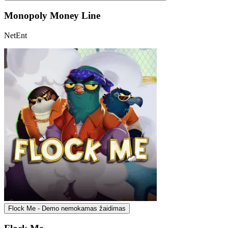
Monopoly Money Line
NetEnt
Flock Me - Demo nemokamas žaidimas