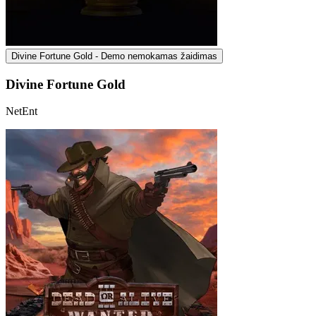
Divine Fortune Gold - Demo nemokamas žaidimas
Divine Fortune Gold
NetEnt