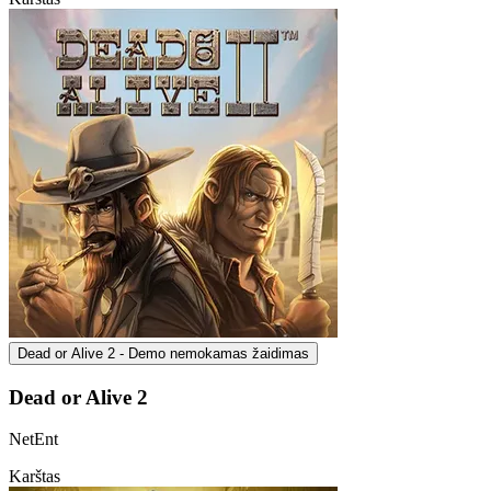
Dead or Alive 2 - Demo nemokamas žaidimas
Dead or Alive 2
NetEnt
Karštas