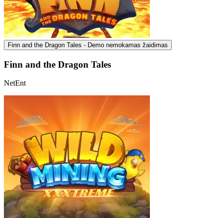
Finn and the Dragon Tales - Demo nemokamas žaidimas
Finn and the Dragon Tales
NetEnt