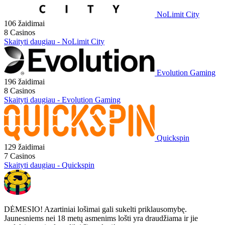
NoLimit City
106
žaidimai
8
Casinos
Skaityti daugiau
- NoLimit City
Evolution Gaming
196
žaidimai
8
Casinos
Skaityti daugiau
- Evolution Gaming
Quickspin
129
žaidimai
7
Casinos
Skaityti daugiau
- Quickspin
DĖMESIO! Azartiniai lošimai gali sukelti priklausomybę.
Jaunesniems nei 18 metų asmenims lošti yra draudžiama ir jie