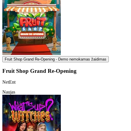
Fruit Shop Grand Re-Opening - Demo nemokamas žaidimas
Fruit Shop Grand Re-Opening
NetEnt
Naujas