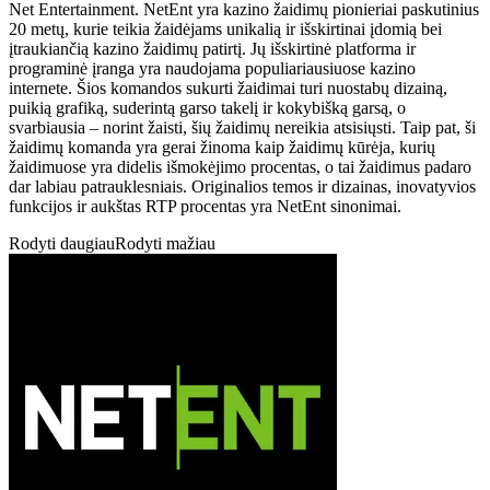
Net Entertainment. NetEnt yra kazino žaidimų pionieriai paskutinius
20 metų, kurie teikia žaidėjams unikalią ir išskirtinai įdomią bei
įtraukiančią kazino žaidimų patirtį. Jų išskirtinė platforma ir
programinė įranga yra naudojama populiariausiuose kazino
internete. Šios komandos sukurti žaidimai turi nuostabų dizainą,
puikią grafiką, suderintą garso takelį ir kokybišką garsą, o
svarbiausia – norint žaisti, šių žaidimų nereikia atsisiųsti. Taip pat, ši
žaidimų komanda yra gerai žinoma kaip žaidimų kūrėja, kurių
žaidimuose yra didelis išmokėjimo procentas, o tai žaidimus padaro
dar labiau patrauklesniais. Originalios temos ir dizainas, inovatyvios
funkcijos ir aukštas RTP procentas yra NetEnt sinonimai.
Rodyti daugiau
Rodyti mažiau