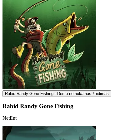
Rabid Randy Gone Fishing - Demo nemokamas žaidimas
Rabid Randy Gone Fishing
NetEnt