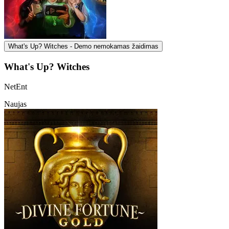
What's Up? Witches - Demo nemokamas žaidimas
What's Up? Witches
NetEnt
Naujas