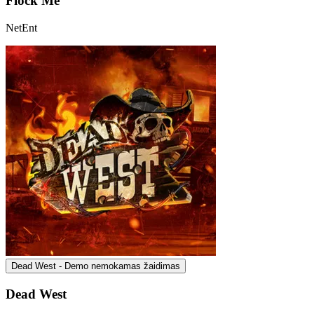
Flock Me
NetEnt
Dead West - Demo nemokamas žaidimas
Dead West