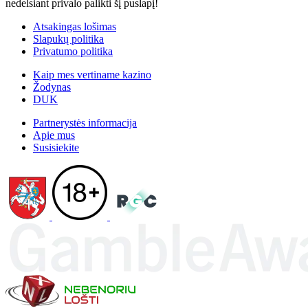
nedelsiant privalo palikti šį puslapį!
Atsakingas lošimas
Slapukų politika
Privatumo politika
Kaip mes vertiname kazino
Žodynas
DUK
Partnerystės informacija
Apie mus
Susisiekite