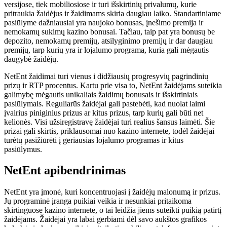
versijose, tiek mobiliosiose ir turi išskirtinių privalumų, kurie
pritraukia žaidėjus ir žaidimams skiria daugiau laiko. Standartiniame
pasiūlyme dažniausiai yra naujoko bonusas, įnešimo premija ir
nemokamų sukimų kazino bonusai. Tačiau, taip pat yra bonusų be
depozito, nemokamų premijų, atsilyginimo premijų ir dar daugiau
premijų, tarp kurių yra ir lojalumo programa, kuria gali mėgautis
daugybė žaidėjų.
NetEnt žaidimai turi vienus i didžiausių progresyvių pagrindinių
prizų ir RTP procentus. Kartu prie visa to, NetEnt žaidėjams suteikia
galimybę mėgautis unikaliais žaidimų bonusais ir išskirtiniais
pasiūlymais. Reguliarūs žaidėjai gali pastebėti, kad nuolat laimi
įvairius piniginius prizus ar kitus prizus, tarp kurių gali būti net
kelionės. Visi užsiregistravę žaidėjai turi realius šansus laimėti. Šie
prizai gali skirtis, priklausomai nuo kazino internete, todėl žaidėjai
turėtų pasižiūrėti į geriausias lojalumo programas ir kitus
pasiūlymus.
NetEnt apibendrinimas
NetEnt yra įmonė, kuri koncentruojasi į žaidėjų malonumą ir prizus.
Jų programinė įranga puikiai veikia ir nesunkiai pritaikoma
skirtinguose kazino internete, o tai leidžia jiems suteikti puikią patirtį
žaidėjams. Žaidėjai yra labai gerbiami dėl savo aukštos grafikos