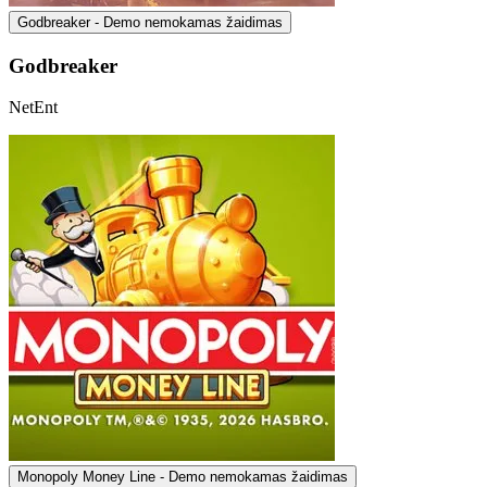
Godbreaker - Demo nemokamas žaidimas
Godbreaker
NetEnt
Monopoly Money Line - Demo nemokamas žaidimas