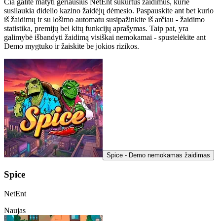
Čia galite matyti geriausius NetEnt sukurtus žaidimus, kurie
susilaukia didelio kazino žaidėjų dėmesio. Paspauskite ant bet kurio
iš žaidimų ir su lošimo automatu susipažinkite iš arčiau - žaidimo
statistika, premijų bei kitų funkcijų aprašymas. Taip pat, yra
galimybė išbandyti žaidimą visiškai nemokamai - spustelėkite ant
Demo mygtuko ir žaiskite be jokios rizikos.
Spice - Demo nemokamas žaidimas
Spice
NetEnt
Naujas