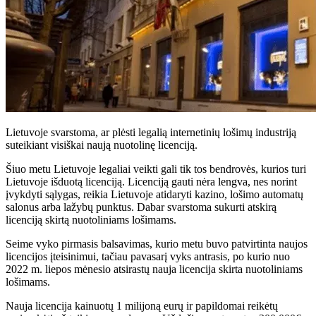
Lietuvoje svarstoma, ar plėsti legalią internetinių lošimų industriją
suteikiant visiškai naują nuotolinę licenciją.
Šiuo metu Lietuvoje legaliai veikti gali tik tos bendrovės, kurios turi
Lietuvoje išduotą licenciją. Licenciją gauti nėra lengva, nes norint
įvykdyti sąlygas, reikia Lietuvoje atidaryti kazino, lošimo automatų
salonus arba lažybų punktus. Dabar svarstoma sukurti atskirą
licenciją skirtą nuotoliniams lošimams.
Seime vyko pirmasis balsavimas, kurio metu buvo patvirtinta naujos
licencijos įteisinimui, tačiau pavasarį vyks antrasis, po kurio nuo
2022 m. liepos mėnesio atsirastų nauja licencija skirta nuotoliniams
lošimams.
Nauja licencija kainuotų 1 milijoną eurų ir papildomai reikėtų