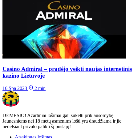
Casino Admiral – pradėjo veikti naujas internetinis
kazino Lietuvoje
16 Spa 2023
2
min
DĖMESIO! Azartiniai lošimai gali sukelti priklausomybę.
Jaunesniems nei 18 metų asmenims lošti yra draudžiama ir jie
nedelsiant privalo palikti šį puslapį!
Atsakingas lošimas