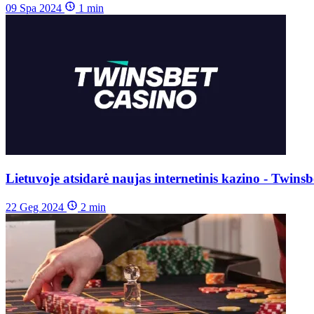
09 Spa 2024
1
min
Lietuvoje atsidarė naujas internetinis kazino - Twinsb
22 Geg 2024
2
min