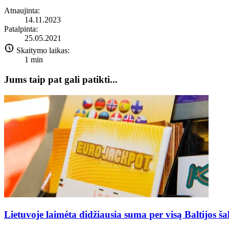
Atnaujinta:
14.11.2023
Patalpinta:
25.05.2021
Skaitymo laikas:
1
min
Jums taip pat gali patikti...
Lietuvoje laimėta didžiausia suma per visą Baltijos šal