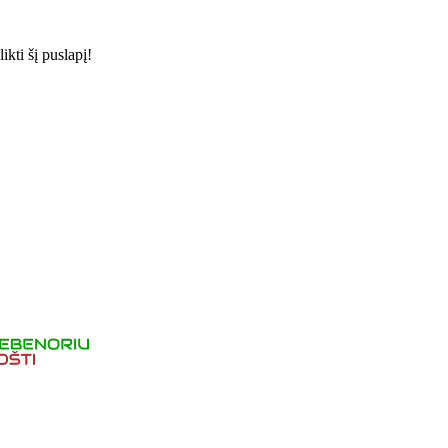
kti šį puslapį!