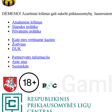
DĖMESIO! Azartiniai lošimai gali sukelti priklausomybę. Jaunesniems n
Atsakingas lošimas
Slapukų politika
Privatumo politika
Kaip mes vertiname kazino
Žodynas
DUK
Partnerystės informacija
Apie mus
Susisiekite