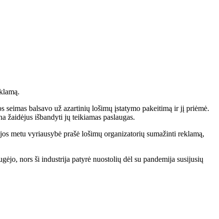
eklamą.
s seimas balsavo už azartinių lošimų įstatymo pakeitimą ir jį priėmė.
na žaidėjus išbandyti jų teikiamas paslaugas.
mijos metu vyriausybė prašė lošimų organizatorių sumažinti reklamą,
ėjo, nors ši industrija patyrė nuostolių dėl su pandemija susijusių