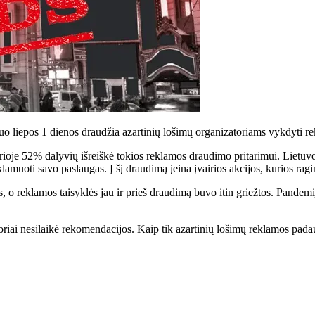
uo liepos 1 dienos draudžia azartinių lošimų organizatoriams vykdyti r
urioje 52% dalyvių išreiškė tokios reklamos draudimo pritarimui. Lietuvo
muoti savo paslaugas. Į šį draudimą įeina įvairios akcijos, kurios ragi
s, o reklamos taisyklės jau ir prieš draudimą buvo itin griežtos. Pande
riai nesilaikė rekomendacijos. Kaip tik azartinių lošimų reklamos padaug