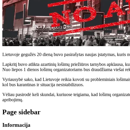
Lietuvoje gegužės 20 dieną buvo pasirašytas naujas įstatymas, kuris n
Lapkritį buvo atlikta azartinių lošimų priežiūros tarnybos apklausa, k
Nuo liepos 1 dienos lošimų organizatoriams bus draudžiama viešai rekla
Vyriausybė sako, kad Lietuvoje reikia kovoti su probleminiais lošimai
kol bus karantinas ir situacija nesistabilizuos.
Vėliau pasirodė keli skundai, kuriuose teigiama, kad lošimų organizato
apribojimų.
Page sidebar
Informacija