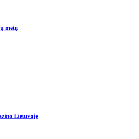
ių metų
azino Lietuvoje