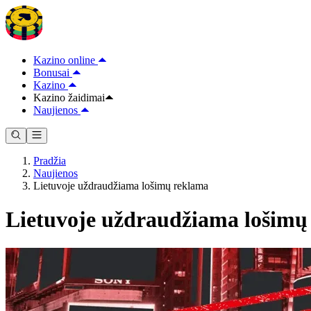
Kazino online
Bonusai
Kazino
Kazino žaidimai
Naujienos
Pradžia
Naujienos
Lietuvoje uždraudžiama lošimų reklama
Lietuvoje uždraudžiama lošimų