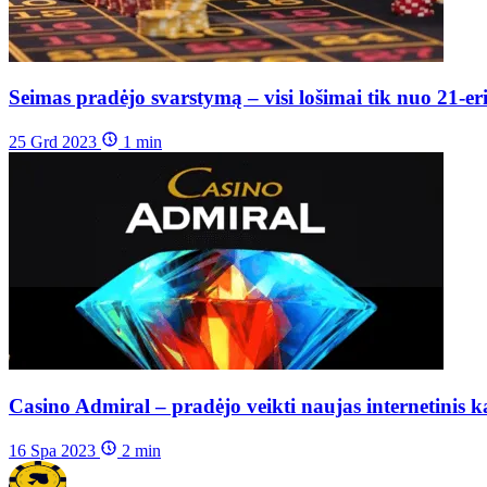
Seimas pradėjo svarstymą – visi lošimai tik nuo 21-er
25 Grd 2023
1
min
Casino Admiral – pradėjo veikti naujas internetinis k
16 Spa 2023
2
min