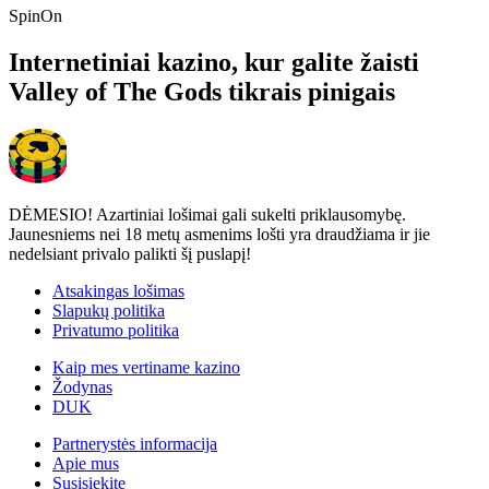
SpinOn
Internetiniai kazino, kur galite žaisti
Valley of The Gods tikrais pinigais
DĖMESIO! Azartiniai lošimai gali sukelti priklausomybę.
Jaunesniems nei 18 metų asmenims lošti yra draudžiama ir jie
nedelsiant privalo palikti šį puslapį!
Atsakingas lošimas
Slapukų politika
Privatumo politika
Kaip mes vertiname kazino
Žodynas
DUK
Partnerystės informacija
Apie mus
Susisiekite