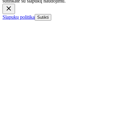
sutinkate su slapukų naudojimu.
Slapukų politika
Sutikti