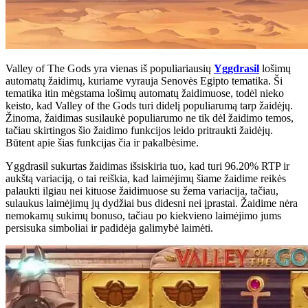
Valley of The Gods yra vienas iš populiariausių
Yggdrasil
lošimų
automatų žaidimų, kuriame vyrauja Senovės Egipto tematika. Ši
tematika itin mėgstama lošimų automatų žaidimuose, todėl nieko
keisto, kad Valley of the Gods turi didelį populiarumą tarp žaidėjų.
Žinoma, žaidimas susilaukė populiarumo ne tik dėl žaidimo temos,
tačiau skirtingos šio žaidimo funkcijos leido pritraukti žaidėjų.
Būtent apie šias funkcijas čia ir pakalbėsime.
Yggdrasil sukurtas žaidimas išsiskiria tuo, kad turi 96.20% RTP ir
aukštą variaciją, o tai reiškia, kad laimėjimų šiame žaidime reikės
palaukti ilgiau nei kituose žaidimuose su žema variacija, tačiau,
sulaukus laimėjimų jų dydžiai bus didesni nei įprastai. Žaidime nėra
nemokamų sukimų bonuso, tačiau po kiekvieno laimėjimo jums
persisuka simboliai ir padidėja galimybė laimėti.