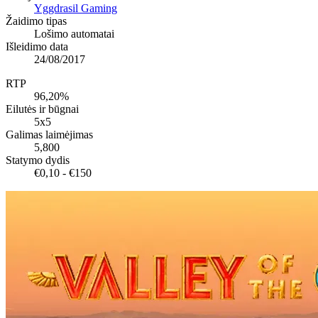
Yggdrasil Gaming
Žaidimo tipas
Lošimo automatai
Išleidimo data
24/08/2017
RTP
96,20%
Eilutės ir būgnai
5x5
Galimas laimėjimas
5,800
Statymo dydis
€0,10 - €150