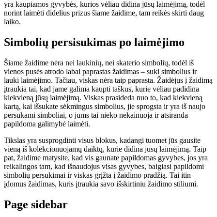
yra kaupiamos gyvybės, kurios vėliau didina jūsų laimėjimą, todėl
norint laimėti didelius prizus šiame žaidime, tam reikės skirti daug
laiko.
Simbolių persisukimas po laimėjimo
Šiame žaidime nėra nei laukinių, nei skaterio simbolių, todėl iš
vienos pusės atrodo labai paprastas žaidimas – suki simbolius ir
lauki laimėjimo. Tačiau, viskas nėra taip paprasta. Žaidėjus į žaidimą
įtraukia tai, kad jame galima kaupti taškus, kurie vėliau padidina
kiekvieną jūsų laimėjimą. Viskas prasideda nuo to, kad kiekvieną
kartą, kai išsukate sėkmingus simbolius, jie sprogsta ir yra iš naujo
persukami simboliai, o jums tai nieko nekainuoja ir atsiranda
papildoma galimybė laimėti.
Tikslas yra susprogdinti visus blokus, kadangi tuomet jūs gausite
vieną iš kolekcionuojamų daiktų, kurie didina jūsų laimėjimą. Taip
pat, žaidime matysite, kad vis gaunate papildomas gyvybes, jos yra
reikalingos tam, kad išnaudojus visas gyvybes, baigiasi papildomi
simbolių persukimai ir viskas grįžta į žaidimo pradžią. Tai itin
įdomus žaidimas, kuris įtraukia savo išskirtiniu žaidimo stiliumi.
Page sidebar