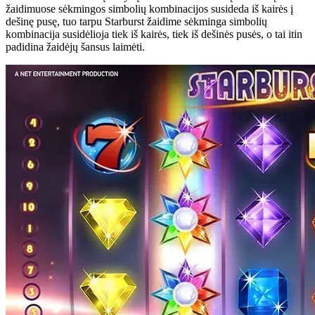
žaidimuose sėkmingos simbolių kombinacijos susideda iš kairės į
dešinę pusę, tuo tarpu Starburst žaidime sėkminga simbolių
kombinacija susidėlioja tiek iš kairės, tiek iš dešinės pusės, o tai itin
padidina žaidėjų šansus laimėti.