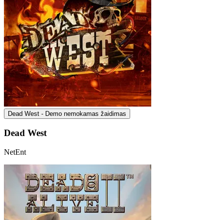
Dead West - Demo nemokamas žaidimas
Dead West
NetEnt