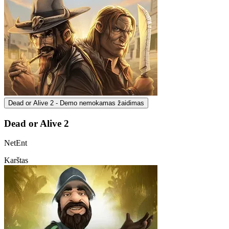
Dead or Alive 2 - Demo nemokamas žaidimas
Dead or Alive 2
NetEnt
Karštas