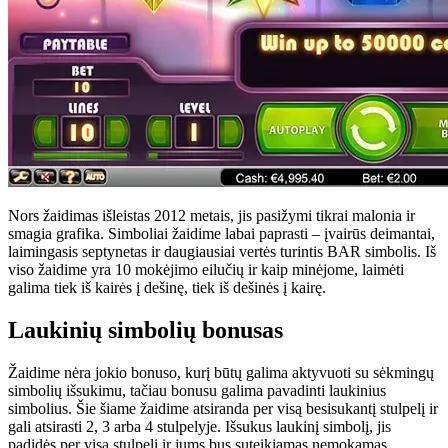
Nors žaidimas išleistas 2012 metais, jis pasižymi tikrai malonia ir
smagia grafika. Simboliai žaidime labai paprasti – įvairūs deimantai,
laimingasis septynetas ir daugiausiai vertės turintis BAR simbolis. Iš
viso žaidime yra 10 mokėjimo eilučių ir kaip minėjome, laimėti
galima tiek iš kairės į dešinę, tiek iš dešinės į kairę.
Laukinių simbolių bonusas
Žaidime nėra jokio bonuso, kurį būtų galima aktyvuoti su sėkmingų
simbolių išsukimu, tačiau bonusu galima pavadinti laukinius
simbolius. Šie šiame žaidime atsiranda per visą besisukantį stulpelį ir
gali atsirasti 2, 3 arba 4 stulpelyje. Išsukus laukinį simbolį, jis
padidės per visą stulpelį ir jums bus suteikiamas nemokamas