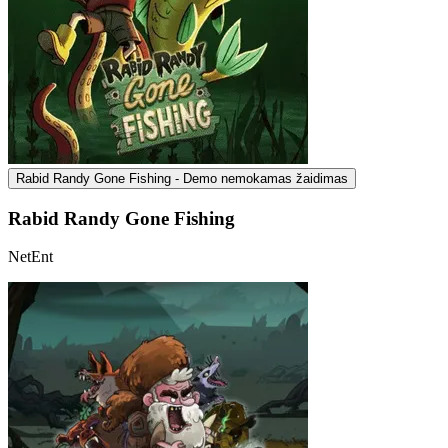
Rabid Randy Gone Fishing - Demo nemokamas žaidimas
Rabid Randy Gone Fishing
NetEnt