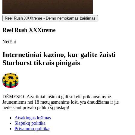
Reel Rush XXXtreme - Demo nemokamas žaidimas
Reel Rush XXXtreme
NetEnt
Internetiniai kazino, kur galite žaisti
Starburst tikrais pinigais
DĖMESIO! Azartiniai lošimai gali sukelti priklausomybę.
Jaunesniems nei 18 metų asmenims lošti yra draudžiama ir jie
nedelsiant privalo palikti šį puslapį!
Atsakingas lošimas
Slapukų politika
Privatumo politika