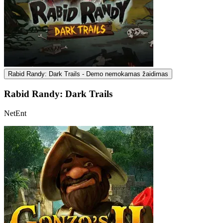
Rabid Randy: Dark Trails - Demo nemokamas žaidimas
Rabid Randy: Dark Trails
NetEnt