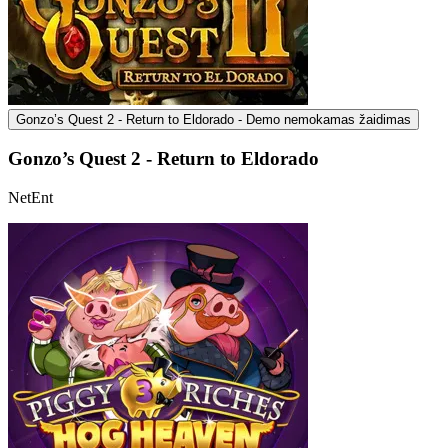
Gonzo’s Quest 2 - Return to Eldorado - Demo nemokamas žaidimas
Gonzo’s Quest 2 - Return to Eldorado
NetEnt