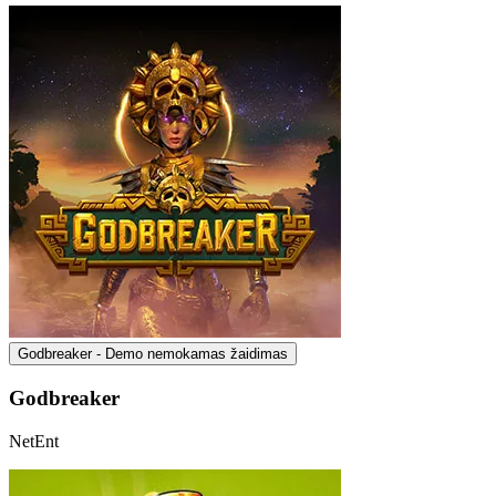
Godbreaker - Demo nemokamas žaidimas
Godbreaker
NetEnt