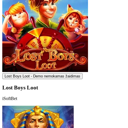
Lost Boys Loot - Demo nemokamas žaidimas
Lost Boys Loot
iSoftBet