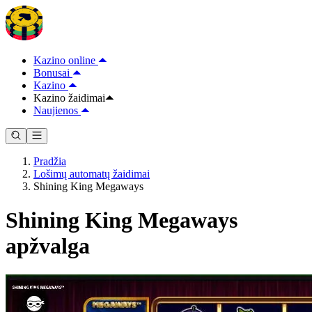
Kazino online
Bonusai
Kazino
Kazino žaidimai
Naujienos
Pradžia
Lošimų automatų žaidimai
Shining King Megaways
Shining King Megaways
apžvalga