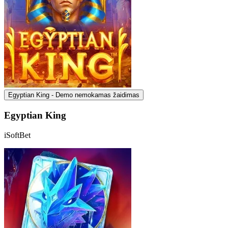
Egyptian King - Demo nemokamas žaidimas
Egyptian King
iSoftBet