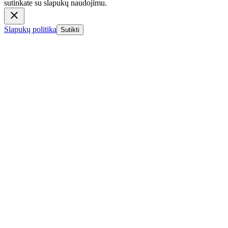
sutinkate su slapukų naudojimu.
Slapukų politika
Sutikti