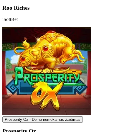
Roo Riches
iSoftBet
Prosperity Ox - Demo nemokamas žaidimas
Prosperity Ox