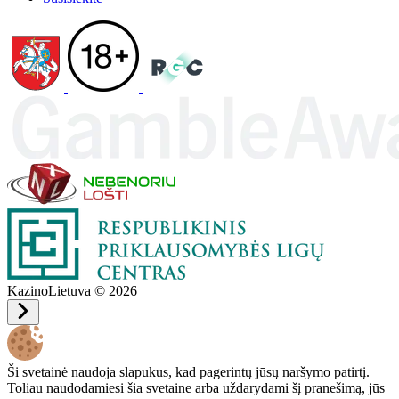
KazinoLietuva © 2026
Ši svetainė naudoja slapukus, kad pagerintų jūsų naršymo patirtį.
Toliau naudodamiesi šia svetaine arba uždarydami šį pranešimą, jūs