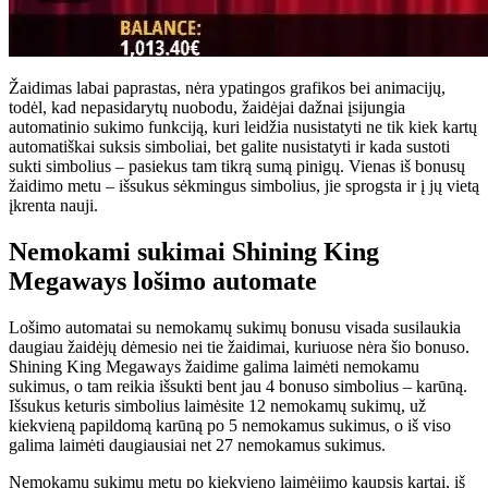
Žaidimas labai paprastas, nėra ypatingos grafikos bei animacijų,
todėl, kad nepasidarytų nuobodu, žaidėjai dažnai įsijungia
automatinio sukimo funkciją, kuri leidžia nusistatyti ne tik kiek kartų
automatiškai suksis simboliai, bet galite nusistatyti ir kada sustoti
sukti simbolius – pasiekus tam tikrą sumą pinigų. Vienas iš bonusų
žaidimo metu – išsukus sėkmingus simbolius, jie sprogsta ir į jų vietą
įkrenta nauji.
Nemokami sukimai Shining King
Megaways lošimo automate
Lošimo automatai su nemokamų sukimų bonusu visada susilaukia
daugiau žaidėjų dėmesio nei tie žaidimai, kuriuose nėra šio bonuso.
Shining King Megaways žaidime galima laimėti nemokamu
sukimus, o tam reikia išsukti bent jau 4 bonuso simbolius – karūną.
Išsukus keturis simbolius laimėsite 12 nemokamų sukimų, už
kiekvieną papildomą karūną po 5 nemokamus sukimus, o iš viso
galima laimėti daugiausiai net 27 nemokamus sukimus.
Nemokamų sukimų metu po kiekvieno laimėjimo kaupsis kartai, iš