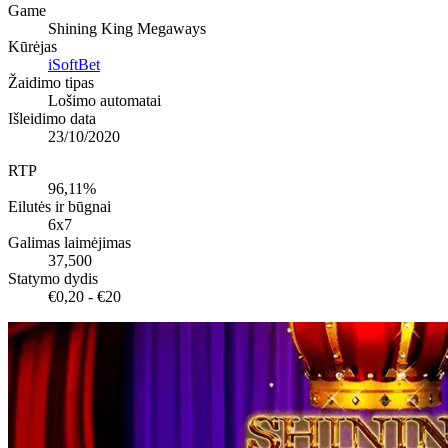
Game
Shining King Megaways
Kūrėjas
iSoftBet
Žaidimo tipas
Lošimo automatai
Išleidimo data
23/10/2020
RTP
96,11%
Eilutės ir būgnai
6x7
Galimas laimėjimas
37,500
Statymo dydis
€0,20 - €20