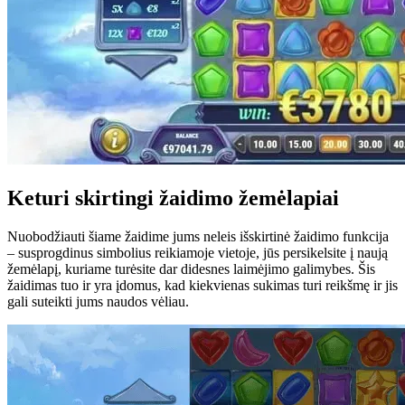
Keturi skirtingi žaidimo žemėlapiai
Nuobodžiauti šiame žaidime jums neleis išskirtinė žaidimo funkcija
– susprogdinus simbolius reikiamoje vietoje, jūs persikelsite į naują
žemėlapį, kuriame turėsite dar didesnes laimėjimo galimybes. Šis
žaidimas tuo ir yra įdomus, kad kiekvienas sukimas turi reikšmę ir jis
gali suteikti jums naudos vėliau.