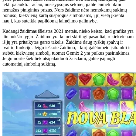
tekti palaukti. Tačiau, nusišypsojus sėkmei, galite laimėti tikrai
nemažus piniginius prizus. Nors žaidime nėra nemokamų sukimų
bonuso, kiekvieną kartą susprogus simboliams, į jų vietą įkrenta
nauji, kas suteikia papildomą laimėjimo galimybę.
Kadangi žaidimas išleistas 2021 metais, nieko keisto, kad grafika yra
itin aukšto lygio. Žaidime yra keturi skirtingi pasauliai, o kiekvienam
iš jų yra pritaikytas garso takelis. Žaidime daug ryškių spalvų ir
įvairių funkcijų. Jeigu ieškote žaidimo, į kurį galėtumėte įsitraukti ir
stebėti kiekvieną simbolį, tuomet Gemix 2 yra puikus pasirinkimas.
Jeigu norite šiek tiek atsipalaiduoti žaisdami, galite įsijungti
automatinį simbolių sukimą.