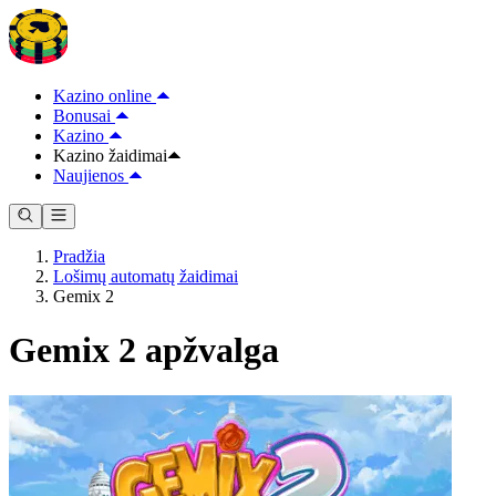
Kazino online
Bonusai
Kazino
Kazino žaidimai
Naujienos
Pradžia
Lošimų automatų žaidimai
Gemix 2
Gemix 2 apžvalga