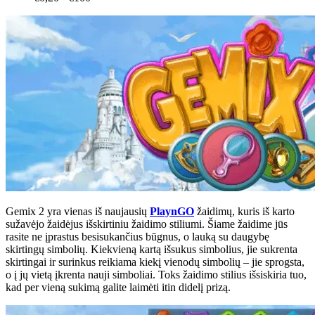
Gemix 2 yra vienas iš naujausių
PlaynGO
žaidimų, kuris iš karto
sužavėjo žaidėjus išskirtiniu žaidimo stiliumi. Šiame žaidime jūs
rasite ne įprastus besisukančius būgnus, o lauką su daugybę
skirtingų simbolių. Kiekvieną kartą išsukus simbolius, jie sukrenta
skirtingai ir surinkus reikiama kiekį vienodų simbolių – jie sprogsta,
o į jų vietą įkrenta nauji simboliai. Toks žaidimo stilius išsiskiria tuo,
kad per vieną sukimą galite laimėti itin didelį prizą.