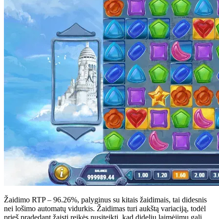
Žaidimo RTP – 96.26%, palyginus su kitais žaidimais, tai didesnis
nei lošimo automatų vidurkis. Žaidimas turi aukštą variaciją, todėl
prieš pradedant žaisti reikės nusiteikti, kad didelių laimėjimų gali