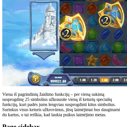
Viena iš pagrindinių žaidimo funkcijų – per vieną sukimą
susprogdinę 25 simbolius užkrausite vieną iš keturių specialių
funkcijų, kuri padės jums lengviau susprogdinti kitus simbolius.
Surinkus visus keturis užkrovimus, jūsų laimėjimai bus dauginami
du kartus, o tai reiškia, kad laukia puikus laimėjimo metas.
Page sidebar