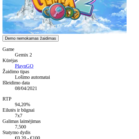
Demo nemokamas žaidimas
Game
Gemix 2
Kūrėjas
PlaynGO
Žaidimo tipas
Lošimo automatai
Išleidimo data
08/04/2021
RTP
94,20%
Eilutės ir būgnai
7x7
Galimas laimėjimas
7,500
Statymo dydis
€0,20 - €100