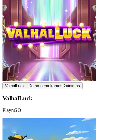
ValhalLuck - Demo nemokamas žaidimas
ValhalLuck
PlaynGO