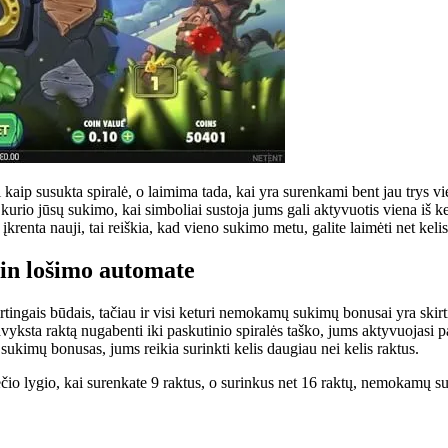
ti kaip susukta spiralė, o laimima tada, kai yra surenkami bent jau trys vi
rio jūsų sukimo, kai simboliai sustoja jums gali aktyvuotis viena iš ket
krenta nauji, tai reiškia, kad vieno sukimo metu, galite laimėti net kelis
in lošimo automate
ngais būdais, tačiau ir visi keturi nemokamų sukimų bonusai yra skirti
avyksta raktą nugabenti iki paskutinio spiralės taško, jums aktyvuojasi
kimų bonusas, jums reikia surinkti kelis daugiau nei kelis raktus.
čio lygio, kai surenkate 9 raktus, o surinkus net 16 raktų, nemokamų su