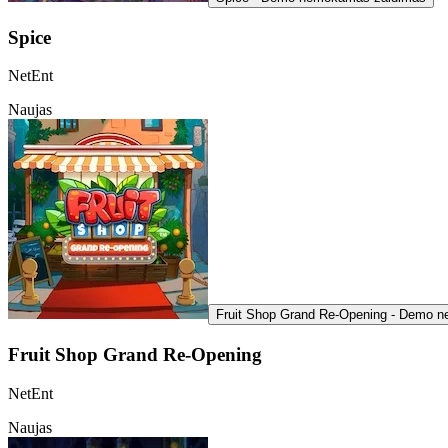
Spice
NetEnt
Naujas
Fruit Shop Grand Re-Opening - Demo 
Fruit Shop Grand Re-Opening
NetEnt
Naujas